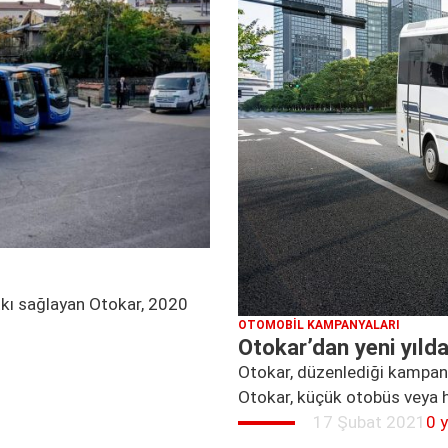
tkı sağlayan Otokar, 2020
OTOMOBIL KAMPANYALARI
Otokar’dan yeni yıld
Otokar, düzenlediği kampan
Otokar, küçük otobüs veya h
17 Şubat 2021
0 