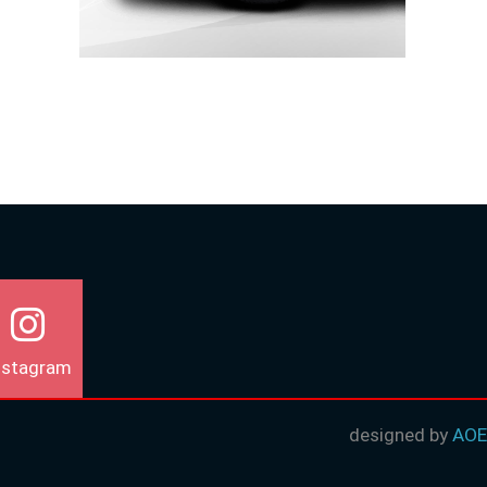
nstagram
designed by
AOE