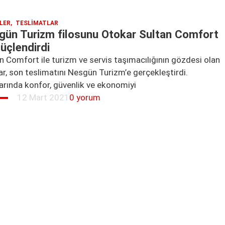
LER
,
TESLIMATLAR
gün Turizm filosunu Otokar Sultan Comfort
güçlendirdi
n Comfort ile turizm ve servis taşımacılığının gözdesi olan
r, son teslimatını Nesgün Turizm’e gerçekleştirdi.
arında konfor, güvenlik ve ekonomiyi
12 Mart 2021
0 yorum