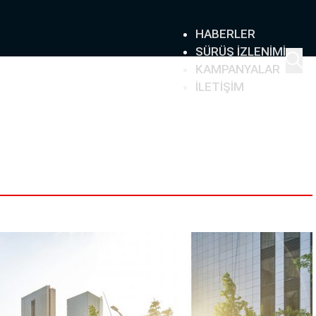
HABERLER
SÜRÜŞ İZLENIMI
KAMPANYALAR
İLETIŞIM