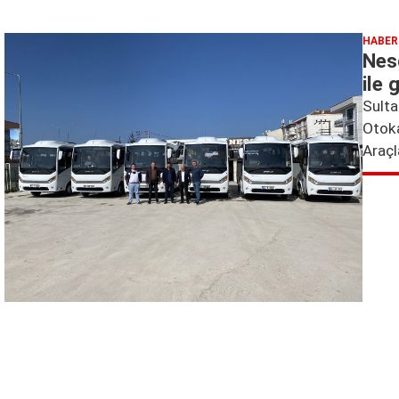
HABER
Nes
ile 
Sulta
Otoka
Araçl