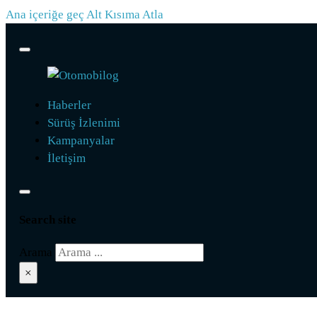
Ana içeriğe geç
Alt Kısıma Atla
Haberler
Sürüş İzlenimi
Kampanyalar
İletişim
Search site
Arama
×