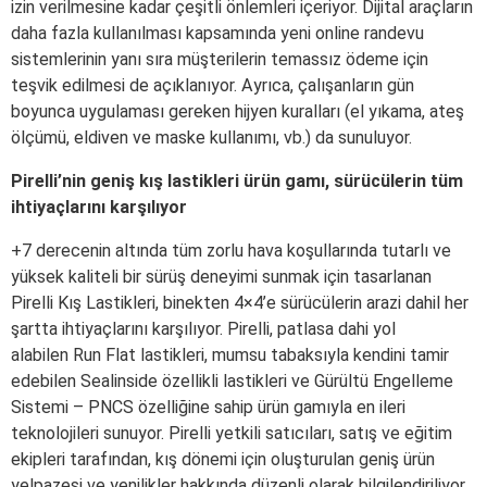
izin verilmesine kadar çeşitli önlemleri içeriyor. Dijital araçların
daha fazla kullanılması kapsamında yeni online randevu
sistemlerinin yanı sıra müşterilerin temassız ödeme için
teşvik edilmesi de açıklanıyor. Ayrıca, çalışanların gün
boyunca uygulaması gereken hijyen kuralları (el yıkama, ateş
ölçümü, eldiven ve maske kullanımı, vb.) da sunuluyor.
Pirelli’nin geniş kış lastikleri ürün gamı, sürücülerin tüm
ihtiyaçlarını karşılıyor
+7 derecenin altında tüm zorlu hava koşullarında tutarlı ve
yüksek kaliteli bir sürüş deneyimi sunmak için tasarlanan
Pirelli Kış Lastikleri, binekten 4×4’e sürücülerin arazi dahil her
şartta ihtiyaçlarını karşılıyor. Pirelli, patlasa dahi yol
alabilen Run Flat lastikleri, mumsu tabaksıyla kendini tamir
edebilen Sealinside özellikli lastikleri ve Gürültü Engelleme
Sistemi – PNCS özelliğine sahip ürün gamıyla en ileri
teknolojileri sunuyor. Pirelli yetkili satıcıları, satış ve eğitim
ekipleri tarafından, kış dönemi için oluşturulan geniş ürün
yelpazesi ve yenilikler hakkında düzenli olarak bilgilendiriliyor.