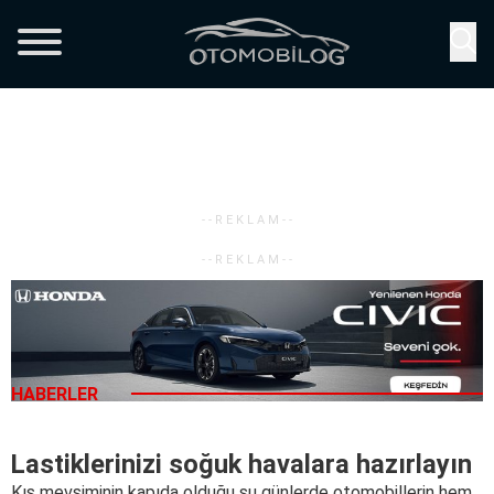
HABERLER
Lastiklerinizi soğuk havalara hazırlayın
Kış mevsiminin kapıda olduğu şu günlerde otomobillerin hem