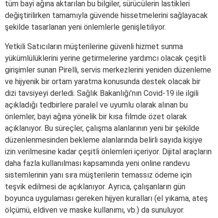
tüm bayi ağına aktarılan bu bilgiler, sürücülerin lastikleri
değiştirilirken tamamıyla güvende hissetmelerini sağlayacak
şekilde tasarlanan yeni önlemlerle genişletiliyor.
Yetkili Satıcıların müşterilerine güvenli hizmet sunma
yükümlülüklerini yerine getirmelerine yardımcı olacak çeşitli
girişimler sunan Pirelli, servis merkezlerini yeniden düzenleme
ve hijyenik bir ortam yaratma konusunda destek olacak bir
dizi tavsiyeyi derledi. Sağlık Bakanlığı’nın Covid-19 ile ilgili
açıkladığı tedbirlere paralel ve uyumlu olarak alınan bu
önlemler, bayi ağına yönelik bir kısa filmde özet olarak
açıklanıyor. Bu süreçler, çalışma alanlarının yeni bir şekilde
düzenlenmesinden bekleme alanlarında belirli sayıda kişiye
izin verilmesine kadar çeşitli önlemleri içeriyor. Dijital araçların
daha fazla kullanılması kapsamında yeni online randevu
sistemlerinin yanı sıra müşterilerin temassız ödeme için
teşvik edilmesi de açıklanıyor. Ayrıca, çalışanların gün
boyunca uygulaması gereken hijyen kuralları (el yıkama, ateş
ölçümü, eldiven ve maske kullanımı, vb.) da sunuluyor.