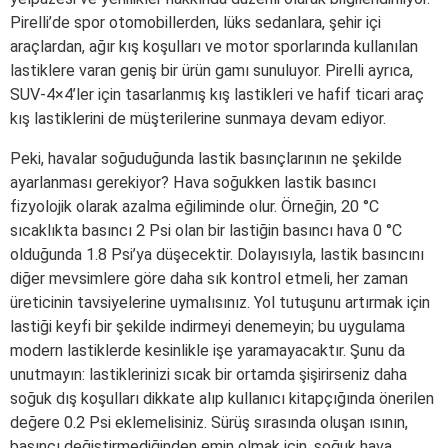
Pirelli’de spor otomobillerden, lüks sedanlara, şehir içi
araçlardan, ağır kış koşulları ve motor sporlarında kullanılan
lastiklere varan geniş bir ürün gamı sunuluyor. Pirelli ayrıca,
SUV-4×4’ler için tasarlanmış kış lastikleri ve hafif ticari araç
kış lastiklerini de müşterilerine sunmaya devam ediyor.
Peki, havalar soğuduğunda lastik basınçlarının ne şekilde
ayarlanması gerekiyor? Hava soğukken lastik basıncı
fizyolojik olarak azalma eğiliminde olur. Örneğin, 20 °C
sıcaklıkta basıncı 2 Psi olan bir lastiğin basıncı hava 0 °C
olduğunda 1.8 Psi’ya düşecektir. Dolayısıyla, lastik basıncını
diğer mevsimlere göre daha sık kontrol etmeli, her zaman
üreticinin tavsiyelerine uymalısınız. Yol tutuşunu artırmak için
lastiği keyfi bir şekilde indirmeyi denemeyin; bu uygulama
modern lastiklerde kesinlikle işe yaramayacaktır. Şunu da
unutmayın: lastiklerinizi sıcak bir ortamda şişirirseniz daha
soğuk dış koşulları dikkate alıp kullanıcı kitapçığında önerilen
değere 0.2 Psi eklemelisiniz. Sürüş sırasında oluşan ısının,
basıncı değiştirmediğinden emin olmak için, soğuk hava