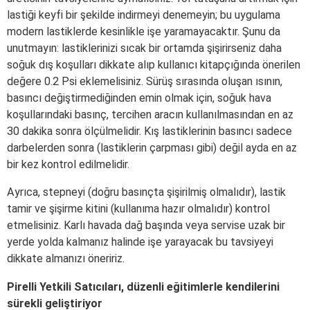
lastiği keyfi bir şekilde indirmeyi denemeyin; bu uygulama
modern lastiklerde kesinlikle işe yaramayacaktır. Şunu da
unutmayın: lastiklerinizi sıcak bir ortamda şişirirseniz daha
soğuk dış koşulları dikkate alıp kullanıcı kitapçığında önerilen
değere 0.2 Psi eklemelisiniz. Sürüş sırasında oluşan ısının,
basıncı değiştirmediğinden emin olmak için, soğuk hava
koşullarındaki basınç, tercihen aracın kullanılmasından en az
30 dakika sonra ölçülmelidir. Kış lastiklerinin basıncı sadece
darbelerden sonra (lastiklerin çarpması gibi) değil ayda en az
bir kez kontrol edilmelidir.
Ayrıca, stepneyi (doğru basınçta şişirilmiş olmalıdır), lastik
tamir ve şişirme kitini (kullanıma hazır olmalıdır) kontrol
etmelisiniz. Karlı havada dağ başında veya servise uzak bir
yerde yolda kalmanız halinde işe yarayacak bu tavsiyeyi
dikkate almanızı öneririz.
Pirelli Yetkili Satıcıları, düzenli eğitimlerle kendilerini
sürekli geliştiriyor