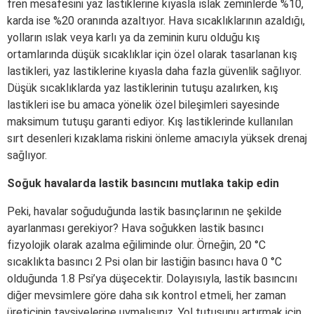
fren mesafesini yaz lastiklerine kıyasla ıslak zeminlerde %10,
karda ise %20 oranında azaltıyor. Hava sıcaklıklarının azaldığı,
yolların ıslak veya karlı ya da zeminin kuru olduğu kış
ortamlarında düşük sıcaklıklar için özel olarak tasarlanan kış
lastikleri, yaz lastiklerine kıyasla daha fazla güvenlik sağlıyor.
Düşük sıcaklıklarda yaz lastiklerinin tutuşu azalırken, kış
lastikleri ise bu amaca yönelik özel bileşimleri sayesinde
maksimum tutuşu garanti ediyor. Kış lastiklerinde kullanılan
sırt desenleri kızaklama riskini önleme amacıyla yüksek drenaj
sağlıyor.
Soğuk havalarda lastik basıncını mutlaka takip edin
Peki, havalar soğuduğunda lastik basınçlarının ne şekilde
ayarlanması gerekiyor? Hava soğukken lastik basıncı
fizyolojik olarak azalma eğiliminde olur. Örneğin, 20 °C
sıcaklıkta basıncı 2 Psi olan bir lastiğin basıncı hava 0 °C
olduğunda 1.8 Psi’ya düşecektir. Dolayısıyla, lastik basıncını
diğer mevsimlere göre daha sık kontrol etmeli, her zaman
üreticinin tavsiyelerine uymalısınız. Yol tutuşunu artırmak için